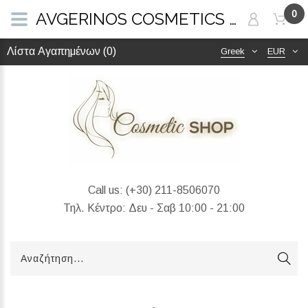
0
AVGERINOS COSMETICS - Baby talc Κρέμα Χεριών & Σώματος - 200ml
Λίστα Αγαπημένων (0)
Greek
EUR
Call us:
(+30) 211-8506070
Τηλ. Κέντρο: Δευ - Σαβ 10:00 - 21:00