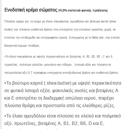
Ενυδατική κρέμα σώματος
95,8% συστατικά φυσικής προέλευσης
Πλούσια κρέμα για το σώμα με έλαια macadamia, αμυγδάλου και βούτυρο karité (shea
butter) για πλούσια ενυδατική δράση που αποτρέπει την απώλεια υγρασίας χωρίς να
λιπαίνει την επιδερμίδα και απορροφάται άμεσα. Ενισχυμένη με το Baby talc, ένα απαλό,
διακριτικό άρωμα πούδρας.
•Το έλαιο macadamia με υψηλή περιεκτικότητα σε βιταμίνες Α, Β1, Β2, Β3 , C και Ε,
πρωτεΐνες, πολύτιμα μέταλλα- μαγνήσιο και σίδηρο- , λιπαρά οξέα και πλούσιο σε
παλμιτελαϊκό οξύ Ω-7 προσφέρει ενισχυμένη αντιοξειδωτική δράση και ενυδατική δράση.
•Το βούτυρο καριτέ ( shea butter) με υψηλή περιεκτικότητα
σε φυτικά λιπαρά οξέα, φαινολικές ουσίες και βιταμίνες Α
και Ε αποτρέπει τη διαδερμική απώλεια νερού, παρέχει
πλούσια θρέψη και προστασία από τις ελεύθερες ρίζες.
•Το έλαιο αμυγδάλου είναι πλούσιο σε ολεϊκό και παλμιτικό
οξύ, πρωτεΐνες, βιταμίνες Α, Β1, Β2, Β6, D και Ε,