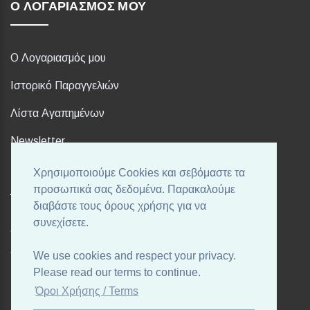
Ο ΛΟΓΑΡΙΑΣΜΌΣ ΜΟΥ
Ο Λογαριασμός μου
Ιστορικό Παραγγελιών
Λίστα Αγαπημένων
Newsletter
Χρησιμοποιούμε Cookies και σεβόμαστε τα
FOLLOW US
προσωπικά σας δεδομένα. Παρακαλούμε
διαβάστε τους όρους χρήσης για να
συνεχίσετε.
Ακολουθήστε μας στα αγαπημένα σας Social Media!
We use cookies and respect your privacy.
Please read our terms to continue.
Όροι Χρήσης / Terms