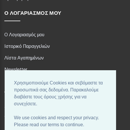
Ο ΛΟΓΑΡΙΑΣΜΌΣ ΜΟΥ
Ο Λογαριασμός μου
Ιστορικό Παραγγελιών
Λίστα Αγαπημένων
Newsletter
Χρησιμοποιούμε Cookies και σεβόμαστε τα
FOLLOW US
προσωπικά σας δεδομένα. Παρακαλούμε
διαβάστε τους όρους χρήσης για να
συνεχίσετε.
Ακολουθήστε μας στα αγαπημένα σας Social Media!
We use cookies and respect your privacy.
Please read our terms to continue.