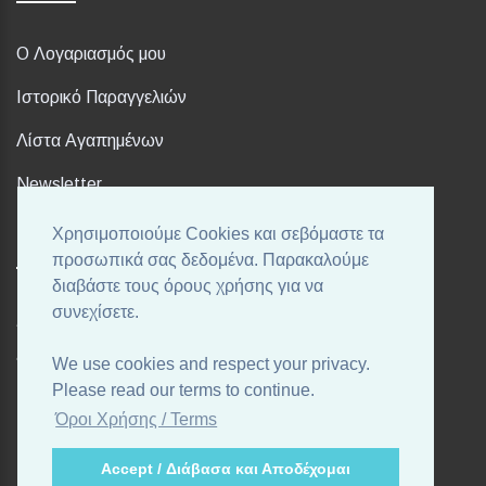
Ο Λογαριασμός μου
Ιστορικό Παραγγελιών
Λίστα Αγαπημένων
Newsletter
Χρησιμοποιούμε Cookies και σεβόμαστε τα
FOLLOW US
προσωπικά σας δεδομένα. Παρακαλούμε
διαβάστε τους όρους χρήσης για να
συνεχίσετε.
Ακολουθήστε μας στα αγαπημένα σας Social Media!
We use cookies and respect your privacy.
Please read our terms to continue.
Όροι Χρήσης / Terms
Accept / Διάβασα και Αποδέχομαι