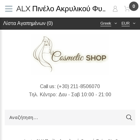
0
ALX Πινέλο Ακρυλικού Φυσική Τρίχα No 6
Λίστα Αγαπημένων (0)
Greek
EUR
Call us:
(+30) 211-8506070
Τηλ. Κέντρο: Δευ - Σαβ 10:00 - 21:00