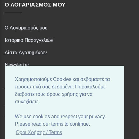
Ο ΛΟΓΑΡΙΑΣΜΌΣ ΜΟΥ
Ο Λογαριασμός μου
Ιστορικό Παραγγελιών
Λίστα Αγαπημένων
Newsletter
Χρησιμοποιούμε Cookies και σεβόμαστε τα
FOLLOW US
προσωπικά σας δεδομένα. Παρακαλούμε
διαβάστε τους όρους χρήσης για να
συνεχίσετε.
Ακολουθήστε μας στα αγαπημένα σας Social Media!
We use cookies and respect your privacy.
Please read our terms to continue.
Όροι Χρήσης / Terms