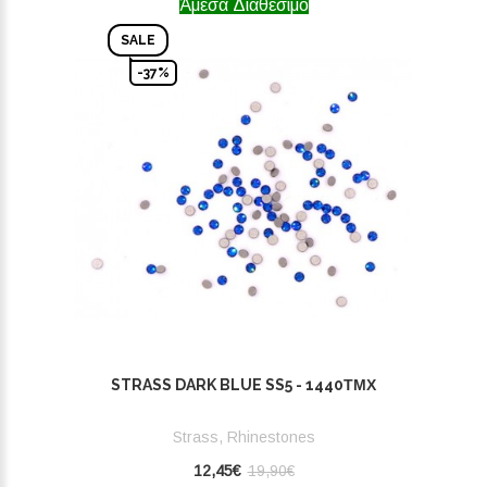
Άμεσα Διαθέσιμο
SALE
-37%
STRASS DARK BLUE SS5 - 1440ΤΜΧ
Strass, Rhinestones
12,45€
19,90€