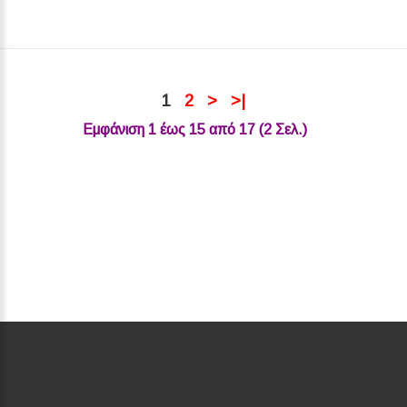
1
2
>
>|
Εμφάνιση 1 έως 15 από 17 (2 Σελ.)‎