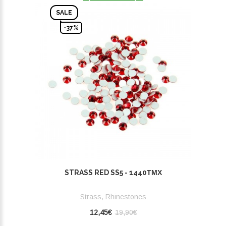
SALE
-37%
STRASS RED SS5 - 1440ΤΜΧ
Strass, Rhinestones
12,45€
19,90€