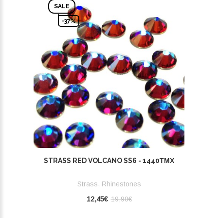
SALE
-37%
STRASS RED VOLCANO SS6 - 1440ΤΜΧ
Strass, Rhinestones
12,45€
19,90€