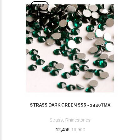
SALE
-37%
STRASS DARK GREEN SS6 - 1440ΤΜΧ
Strass, Rhinestones
12,45€
19,90€