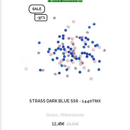
SALE
-37%
STRASS DARK BLUE SS6 - 1440ΤΜΧ
Strass, Rhinestones
12,45€
19,90€