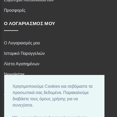
Προσφορές
Ο ΛΟΓΑΡΙΑΣΜΌΣ ΜΟΥ
Ο Λογαριασμός μου
Ιστορικό Παραγγελιών
Λίστα Αγαπημένων
Newsletter
Χρησιμοποιούμε Cookies και σεβόμαστε τα
FOLLOW US
προσωπικά σας δεδομένα. Παρακαλούμε
διαβάστε τους όρους χρήσης για να
συνεχίσετε.
Ακολουθήστε μας στα αγαπημένα σας Social Media!