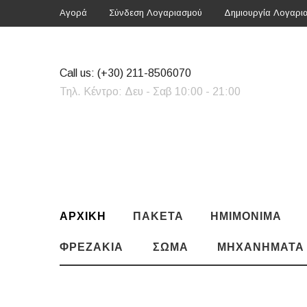
Αγορά
Σύνδεση Λογαριασμού
Δημιουργία Λογαρι
Call us:
(+30) 211-8506070
Τηλ. Κέντρο: Δευ - Σαβ 10:00 - 21:00
ΑΡΧΙΚΗ
ΠΑΚΈΤΑ
ΗΜΙΜΌΝΙΜΑ
ΦΡΕΖΆΚΙΑ
ΣΏΜΑ
ΜΗΧΑΝΉΜΑΤΑ