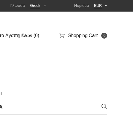
Γλώσσα
Greek
Νόμισμα
EUR
τα Αγαπημένων (0)
Shopping Cart
0
T
Α