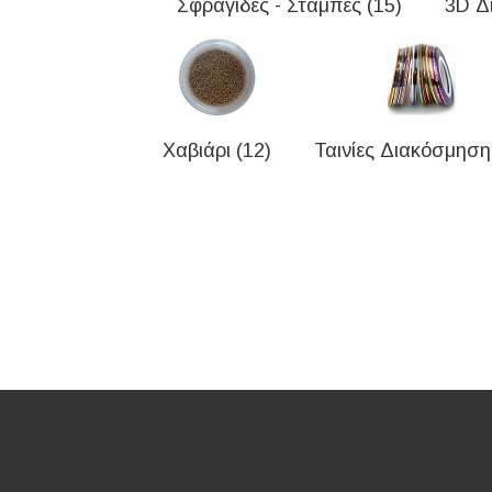
Σφραγίδες - Στάμπες (15)
3D Δ
Χαβιάρι (12)
Ταινίες Διακόσμηση