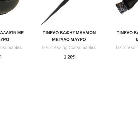
ΑΛΛΙΏΝ ΜΕ
ΠΙΝΈΛΟ ΒΑΦΉΣ ΜΑΛΛΙΏΝ
ΠΙΝΈΛΟ Β
ΑΎΡΟ
ΜΕΓΆΛΟ ΜΑΎΡΟ
onsumables
Hairdressing Consumables
Hairdress
€
1,20€