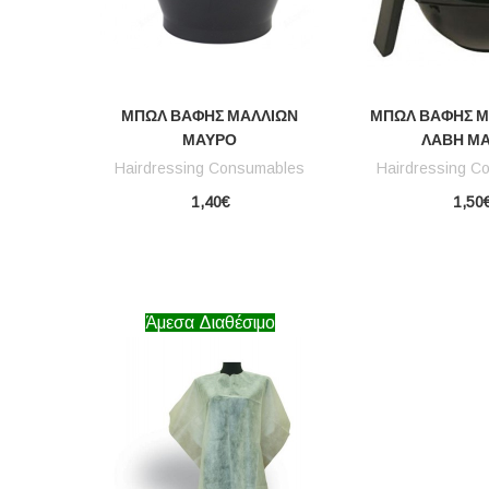
ΜΠΩΛ ΒΑΦΉΣ ΜΑΛΛΙΏΝ
ΜΠΩΛ ΒΑΦΉΣ Μ
ΜΑΎΡΟ
ΛΑΒΉ Μ
Hairdressing Consumables
Hairdressing C
1,40€
1,50
Άμεσα Διαθέσιμο