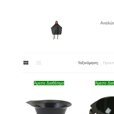
Αναλώσι
Ταξινόμηση:
Προεπ
Άμεσα Διαθέσιμο
Άμεσα Δια