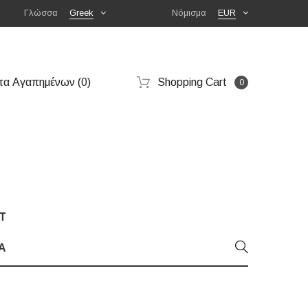
Γλώσσα
Greek
Νόμισμα
EUR
τα Αγαπημένων (0)
Shopping Cart
0
T
Α