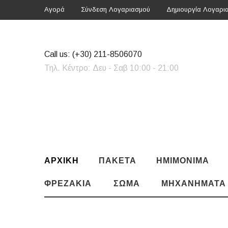
Αγορά
Σύνδεση Λογαριασμού
Δημιουργία Λογαρι
Call us:
(+30) 211-8506070
Τηλ. Κέντρο: Δευ - Σαβ 10:00 - 21:00
ΑΡΧΙΚΗ
ΠΑΚΈΤΑ
ΗΜΙΜΌΝΙΜΑ
ΦΡΕΖΆΚΙΑ
ΣΏΜΑ
ΜΗΧΑΝΉΜΑΤΑ