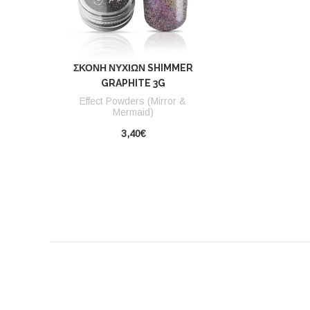
ΣΚΌΝΗ ΝΥΧΙΏΝ SHIMMER
GRAPHITE 3G
Effect Powders (Mirror &
Mermaid)
3,40€