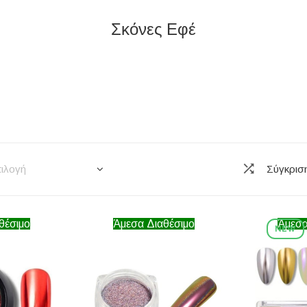
Σκόνες Εφέ
ιλογή
Σύγκρισ
θέσιμο
Άμεσα Διαθέσιμο
Άμεσα
NEW