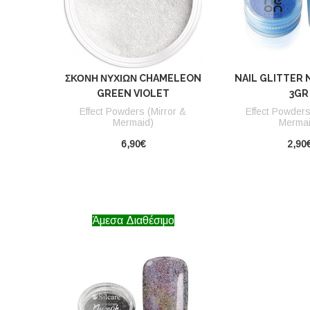
ΣΚΌΝΗ ΝΥΧΙΏΝ CHAMELEON
NAIL GLITTER
GREEN VIOLET
3GR
Effect Powders (Mirror &
Effect Powders
Mermaid)
Mermai
6,90€
2,90
Άμεσα Διαθέσιμο