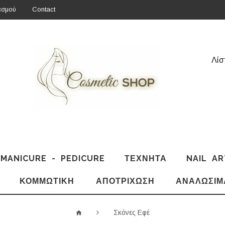
ασμού
Contact
Λίσ
MANICURE - PEDICURE
ΤΕΧΝΗΤΆ
NAIL AR
ΚΟΜΜΩΤΙΚΉ
ΑΠΟΤΡΊΧΩΣΗ
ΑΝΑΛΏΣΙΜ
Σκόνες Εφέ