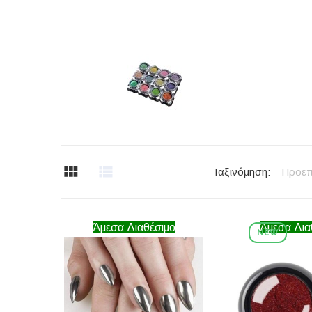
Ταξινόμηση:
Προεπ
Άμεσα Διαθέσιμο
Άμεσα Δια
NEW