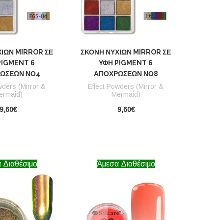
ΙΏΝ MIRROR ΣΕ
ΣΚΌΝΗ ΝΥΧΙΏΝ MIRROR ΣΕ
PIGMENT 6
ΥΦΉ PIGMENT 6
ΏΣΕΩΝ ΝΟ4
ΑΠΟΧΡΏΣΕΩΝ ΝΟ8
wders (Mirror &
Effect Powders (Mirror &
ermaid)
Mermaid)
9,60€
9,60€
 Διαθέσιμο
Άμεσα Διαθέσιμο