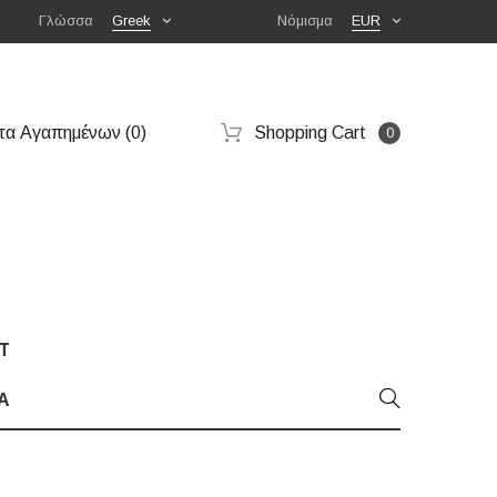
Γλώσσα
Greek
Νόμισμα
EUR
τα Αγαπημένων (0)
Shopping Cart
0
T
Α