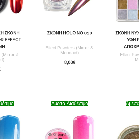
ΚΉ ΣΚΌΝΗ
ΣΚΌΝΗ HOLO ΝΟ 010
ΣΚΌΝΗ ΝΥΧ
OR EFFECT
ΥΦΉ 
ΝΗ
ΑΠΟΧΡ
Effect Powders (Mirror &
Mermaid)
 (Mirror &
Effect Po
d)
M
8,00€
€
θέσιμο
Άμεσα Διαθέσιμο
Άμεσα