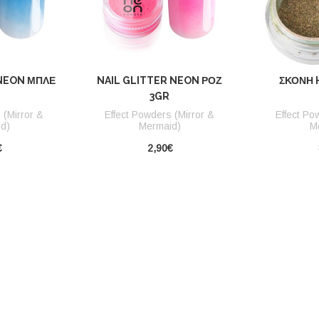
 NEON ΜΠΛΕ
NAIL GLITTER NEON ΡΟΖ
ΣΚΌΝΗ 
3GR
 (Mirror &
Effect Powders (Mirror &
Effect Po
d)
Mermaid)
M
€
2,90€