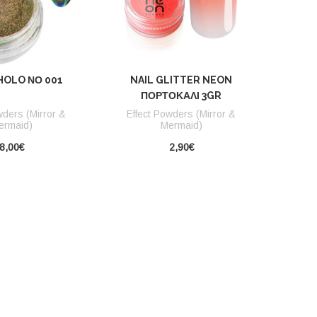
HOLO ΝΟ 001
NAIL GLITTER NEON
ΠΟΡΤΟΚΑΛΊ 3GR
wders (Mirror &
Effect Powders (Mirror &
ermaid)
Mermaid)
8,00€
2,90€