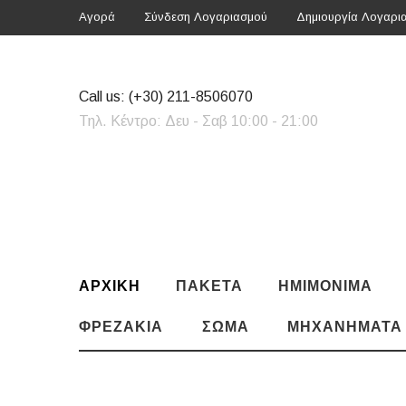
Αγορά
Σύνδεση Λογαριασμού
Δημιουργία Λογαρι
Call us:
(+30) 211-8506070
Τηλ. Κέντρο: Δευ - Σαβ 10:00 - 21:00
ΑΡΧΙΚΗ
ΠΑΚΈΤΑ
ΗΜΙΜΌΝΙΜΑ
ΦΡΕΖΆΚΙΑ
ΣΏΜΑ
ΜΗΧΑΝΉΜΑΤΑ