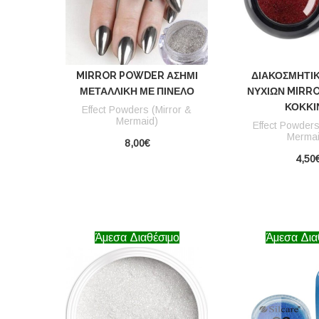
MIRROR POWDER ΑΣΗΜΊ
ΔΙΑΚΟΣΜΗΤΙ
ΜΕΤΑΛΛΙΚΉ ΜΕ ΠΙΝΈΛΟ
ΝΥΧΙΏΝ MIRR
ΚΌΚΚΙ
Effect Powders (Mirror &
Mermaid)
Effect Powders
Mermai
8,00€
4,50
Άμεσα Διαθέσιμο
Άμεσα Δια