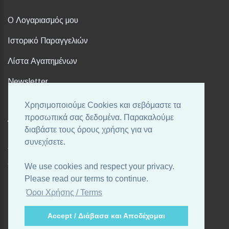
Ο Λογαριασμός μου
Ιστορικό Παραγγελιών
Λίστα Αγαπημένων
Newsletter
Χρησιμοποιούμε Cookies και σεβόμαστε τα
FOLLOW US
προσωπικά σας δεδομένα. Παρακαλούμε
διαβάστε τους όρους χρήσης για να
συνεχίσετε.
Ακολουθήστε μας στα αγαπημένα σας Social Media!
We use cookies and respect your privacy.
Please read our terms to continue.
Όροι Χρήσης / Terms
Accept / Διάβασα και Αποδέχομαι