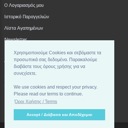
Ο Λογαριασμός μου
Ιστορικό Παραγγελιών
Λίστα Αγαπημένων
Newsletter
Χρησιμοποιούμε Cookies και σεβόμαστε τα
FOLLOW US
προσωπικά σας δεδομένα. Παρακαλούμε
διαβάστε τους όρους χρήσης για να
συνεχίσετε.
Ακολουθήστε μας στα αγαπημένα σας Social Media!
We use cookies and respect your privacy.
Please read our terms to continue.
Όροι Χρήσης / Terms
Accept / Διάβασα και Αποδέχομαι