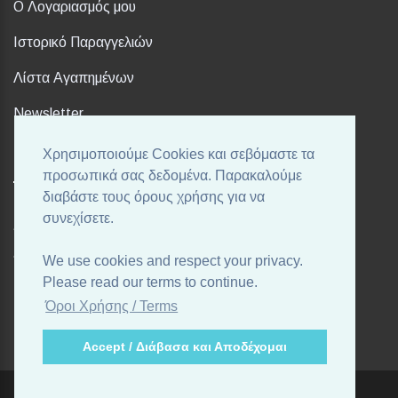
Ο Λογαριασμός μου
Ιστορικό Παραγγελιών
Λίστα Αγαπημένων
Newsletter
Χρησιμοποιούμε Cookies και σεβόμαστε τα
FOLLOW US
προσωπικά σας δεδομένα. Παρακαλούμε
διαβάστε τους όρους χρήσης για να
συνεχίσετε.
Ακολουθήστε μας στα αγαπημένα σας Social Media!
We use cookies and respect your privacy.
Please read our terms to continue.
Όροι Χρήσης / Terms
Accept / Διάβασα και Αποδέχομαι
Powered By
OpenCart
Cosmetic Shop © 2026