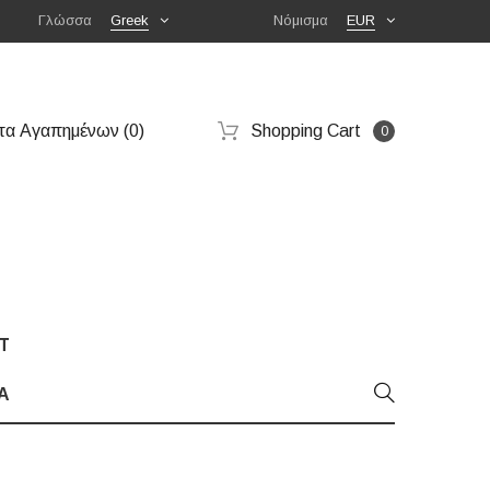
Γλώσσα
Greek
Νόμισμα
EUR
τα Αγαπημένων (0)
Shopping Cart
0
T
Α