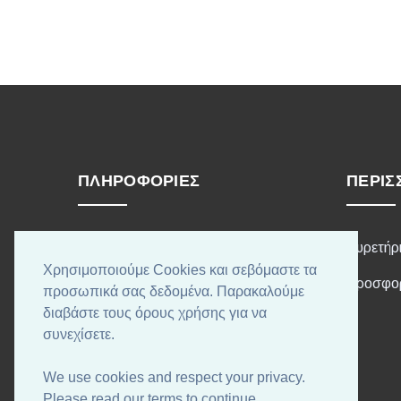
ΠΛΗΡΟΦΟΡΊΕΣ
ΠΕΡΙΣ
Τρόποι Αποστολής
Ευρετήρ
Χρησιμοποιούμε Cookies και σεβόμαστε τα
Τρόποι Πληρωμής
Προσφο
προσωπικά σας δεδομένα. Παρακαλούμε
διαβάστε τους όρους χρήσης για να
Όροι χρήσης
συνεχίσετε.
Επικοινωνήστε μαζί μας
We use cookies and respect your privacy.
Χάρτης Ιστότοπου
Please read our terms to continue.