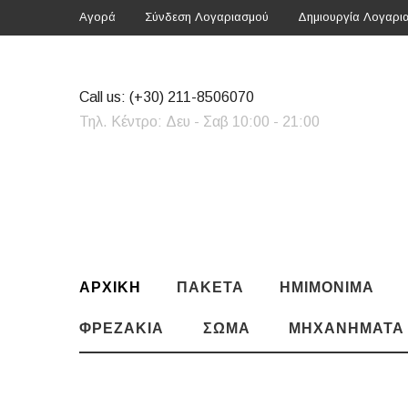
Αγορά
Σύνδεση Λογαριασμού
Δημιουργία Λογαρι
Call us:
(+30) 211-8506070
Τηλ. Κέντρο: Δευ - Σαβ 10:00 - 21:00
ΑΡΧΙΚΗ
ΠΑΚΈΤΑ
ΗΜΙΜΌΝΙΜΑ
ΦΡΕΖΆΚΙΑ
ΣΏΜΑ
ΜΗΧΑΝΉΜΑΤΑ