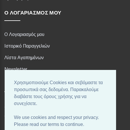
Ο ΛΟΓΑΡΙΑΣΜΌΣ ΜΟΥ
Ο Λογαριασμός μου
Ιστορικό Παραγγελιών
Λίστα Αγαπημένων
Newsletter
Χρησιμοποιούμε Cookies και σεβόμαστε τα
FOLLOW US
προσωπικά σας δεδομένα. Παρακαλούμε
διαβάστε τους όρους χρήσης για να
συνεχίσετε.
Ακολουθήστε μας στα αγαπημένα σας Social Media!
We use cookies and respect your privacy.
Please read our terms to continue.