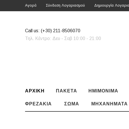
Αγορά
Σύνδεση Λογαριασμού
Δημιουργία Λογαρι
Call us:
(+30) 211-8506070
Τηλ. Κέντρο: Δευ - Σαβ 10:00 - 21:00
ΑΡΧΙΚΗ
ΠΑΚΈΤΑ
ΗΜΙΜΌΝΙΜΑ
ΦΡΕΖΆΚΙΑ
ΣΏΜΑ
ΜΗΧΑΝΉΜΑΤΑ