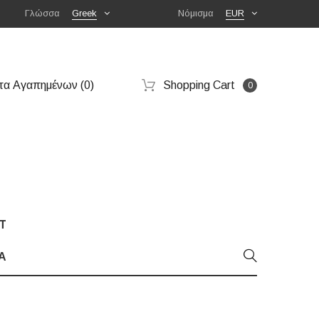
Γλώσσα
Greek
Νόμισμα
EUR
τα Αγαπημένων (0)
Shopping Cart
0
T
Α