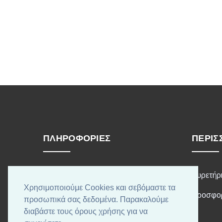
ΠΛΗΡΟΦΟΡΊΕΣ
ΠΕΡΙΣ
Τρόποι Αποστολής
Ευρετήρ
Χρησιμοποιούμε Cookies και σεβόμαστε τα
Τρόποι Πληρωμής
Προσφο
προσωπικά σας δεδομένα. Παρακαλούμε
διαβάστε τους όρους χρήσης για να
Όροι χρήσης