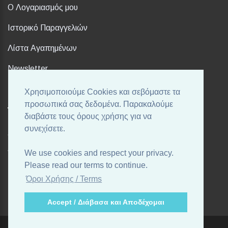
Ο Λογαριασμός μου
Ιστορικό Παραγγελιών
Λίστα Αγαπημένων
Newsletter
Χρησιμοποιούμε Cookies και σεβόμαστε τα
FOLLOW US
προσωπικά σας δεδομένα. Παρακαλούμε
διαβάστε τους όρους χρήσης για να
συνεχίσετε.
Ακολουθήστε μας στα αγαπημένα σας Social Media!
We use cookies and respect your privacy.
Please read our terms to continue.
Όροι Χρήσης / Terms
Accept / Διάβασα και Αποδέχομαι