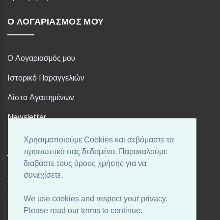
Ο ΛΟΓΑΡΙΑΣΜΌΣ ΜΟΥ
Ο Λογαριασμός μου
Ιστορικό Παραγγελιών
Λίστα Αγαπημένων
Newsletter
Χρησιμοποιούμε Cookies και σεβόμαστε τα
FOLLOW US
προσωπικά σας δεδομένα. Παρακαλούμε
διαβάστε τους όρους χρήσης για να
συνεχίσετε.
Ακολουθήστε μας στα αγαπημένα σας Social Media!
We use cookies and respect your privacy.
Please read our terms to continue.