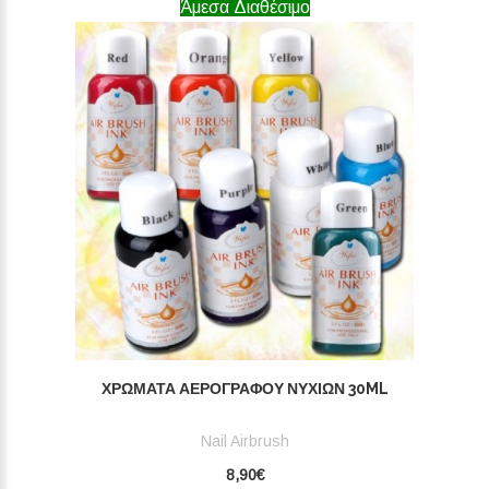
Άμεσα Διαθέσιμο
ΧΡΏΜΑΤΑ ΑΕΡΟΓΡΆΦΟΥ ΝΥΧΙΏΝ 30ML
Nail Airbrush
8,90€