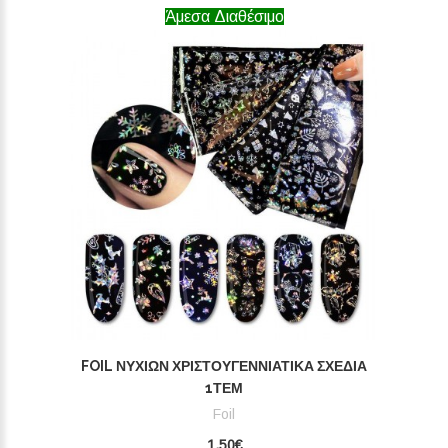
Άμεσα Διαθέσιμο
FOIL ΝΥΧΙΏΝ ΧΡΙΣΤΟΥΓΕΝΝΙΆΤΙΚΑ ΣΧΈΔΙΑ
1ΤΕΜ
Foil
1,50€