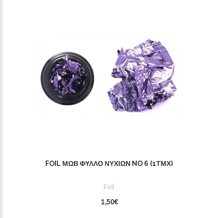
FOIL ΜΩΒ ΦΎΛΛΟ ΝΥΧΙΏΝ NO 6 (1ΤΜΧ)
Foil
1,50€