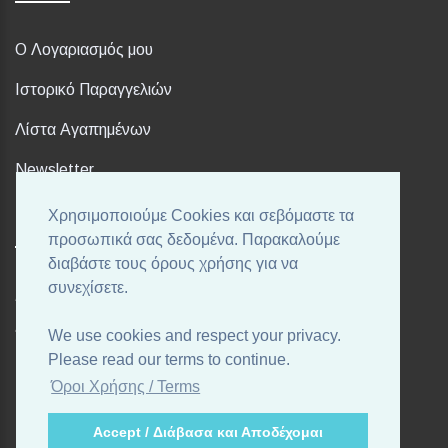
Ο Λογαριασμός μου
Ιστορικό Παραγγελιών
Λίστα Αγαπημένων
Newsletter
Χρησιμοποιούμε Cookies και σεβόμαστε τα
FOLLOW US
προσωπικά σας δεδομένα. Παρακαλούμε
διαβάστε τους όρους χρήσης για να
συνεχίσετε.
Ακολουθήστε μας στα αγαπημένα σας Social Media!
We use cookies and respect your privacy.
Please read our terms to continue.
Όροι Χρήσης / Terms
Accept / Διάβασα και Αποδέχομαι