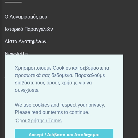
Ο Λογαριασμός μου
Ιστορικό Παραγγελιών
Λίστα Αγαπημένων
Newsletter
Χρησιμοποιούμε Cookies και σεβόμαστε τα
FOLLOW US
προσωπικά σας δεδομένα. Παρακαλούμε
διαβάστε τους όρους χρήσης για να
συνεχίσετε.
Ακολουθήστε μας στα αγαπημένα σας Social Media!
We use cookies and respect your privacy.
Please read our terms to continue.
Όροι Χρήσης / Terms
Accept / Διάβασα και Αποδέχομαι