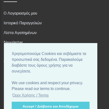
Ο Λογαριασμός μου
Ιστορικό Παραγγελιών
Λίστα Αγαπημένων
Newsletter
Χρησιμοποιούμε Cookies και σεβόμαστε τα
FOLLOW US
προσωπικά σας δεδομένα. Παρακαλούμε
διαβάστε τους όρους χρήσης για να
συνεχίσετε.
Ακολουθήστε μας στα αγαπημένα σας Social Media!
We use cookies and respect your privacy.
Please read our terms to continue.
Όροι Χρήσης / Terms
Accept / Διάβασα και Αποδέχομαι