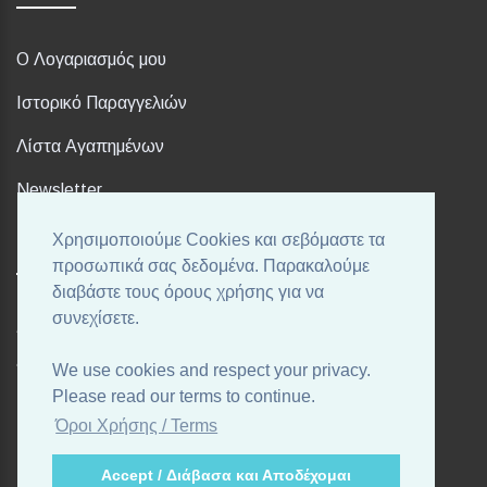
Ο Λογαριασμός μου
Ιστορικό Παραγγελιών
Λίστα Αγαπημένων
Newsletter
Χρησιμοποιούμε Cookies και σεβόμαστε τα
FOLLOW US
προσωπικά σας δεδομένα. Παρακαλούμε
διαβάστε τους όρους χρήσης για να
συνεχίσετε.
Ακολουθήστε μας στα αγαπημένα σας Social Media!
We use cookies and respect your privacy.
Please read our terms to continue.
Όροι Χρήσης / Terms
Accept / Διάβασα και Αποδέχομαι