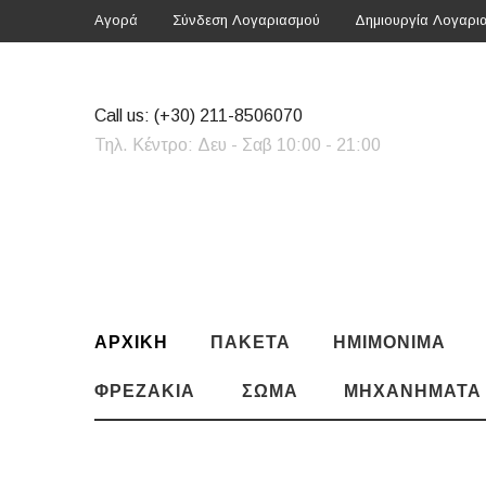
Αγορά
Σύνδεση Λογαριασμού
Δημιουργία Λογαρι
Call us:
(+30) 211-8506070
Τηλ. Κέντρο: Δευ - Σαβ 10:00 - 21:00
ΑΡΧΙΚΗ
ΠΑΚΈΤΑ
ΗΜΙΜΌΝΙΜΑ
ΦΡΕΖΆΚΙΑ
ΣΏΜΑ
ΜΗΧΑΝΉΜΑΤΑ