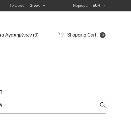
Γλώσσα
Greek
Νόμισμα
EUR
τα Αγαπημένων (0)
Shopping Cart
0
T
Α