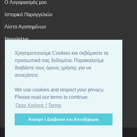
Ο Λογαριασμός μου
Ιστορικό Παραγγελιών
Λίστα Αγαπημένων
Newsletter
Χρησιμοποιούμε Cookies και σεβόμαστε τα
FOLLOW US
προσωπικά σας δεδομένα. Παρακαλούμε
διαβάστε τους όρους χρήσης για να
συνεχίσετε.
Ακολουθήστε μας στα αγαπημένα σας Social Media!
We use cookies and respect your privacy.
Please read our terms to continue.
Όροι Χρήσης / Terms
Accept / Διάβασα και Αποδέχομαι
Powered By
OpenCart
Cosmetic Shop © 2026